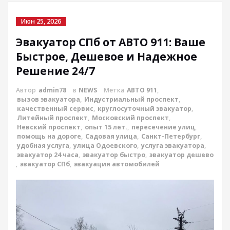
Июн 25, 2026
Эвакуатор СПб от АВТО 911: Ваше
Быстрое, Дешевое и Надежное
Решение 24/7
Автор
admin78
в
NEWS
Метка
АВТО 911
,
вызов эвакуатора
,
Индустриальный проспект
,
качественный сервис
,
круглосуточный эвакуатор
,
Литейный проспект
,
Московский проспект
,
Невский проспект
,
опыт 15 лет.
,
пересечение улиц
,
помощь на дороге
,
Садовая улица
,
Санкт-Петербург
,
удобная услуга
,
улица Одоевского
,
услуга эвакуатора
,
эвакуатор 24 часа
,
эвакуатор быстро
,
эвакуатор дешево
,
эвакуатор СПб
,
эвакуация автомобилей