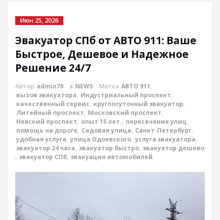
Июн 25, 2026
Эвакуатор СПб от АВТО 911: Ваше
Быстрое, Дешевое и Надежное
Решение 24/7
Автор
admin78
в
NEWS
Метка
АВТО 911
,
вызов эвакуатора
,
Индустриальный проспект
,
качественный сервис
,
круглосуточный эвакуатор
,
Литейный проспект
,
Московский проспект
,
Невский проспект
,
опыт 15 лет.
,
пересечение улиц
,
помощь на дороге
,
Садовая улица
,
Санкт-Петербург
,
удобная услуга
,
улица Одоевского
,
услуга эвакуатора
,
эвакуатор 24 часа
,
эвакуатор быстро
,
эвакуатор дешево
,
эвакуатор СПб
,
эвакуация автомобилей