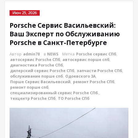
Июн 25, 2026
Porsche Сервис Васильевский:
Ваш Эксперт по Обслуживанию
Porsche в Санкт-Петербурге
Автор
admin78
в
NEWS
Метка
Porsche сервис СПб
,
автосервис Porsche СПб
,
автосервис порше спб
,
диагностика Porsche СПб
,
дилерский сервис Porsche СПб
,
запчасти Porsche СПб
,
обслуживание порше спб
,
Одоевского 3А
,
Порше Сервис Васильевский
,
ремонт Porsche СПб
,
ремонт порше спб
,
специализированный сервис Porsche СПб.
,
техцентр Porsche СПб
,
ТО Porsche СПб