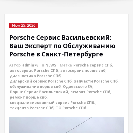
Июн 25, 2026
Porsche Сервис Васильевский:
Ваш Эксперт по Обслуживанию
Porsche в Санкт-Петербурге
Автор
admin78
в
NEWS
Метка
Porsche сервис СПб
,
автосервис Porsche СПб
,
автосервис порше спб
,
диагностика Porsche СПб
,
дилерский сервис Porsche СПб
,
запчасти Porsche СПб
,
обслуживание порше спб
,
Одоевского 3А
,
Порше Сервис Васильевский
,
ремонт Porsche СПб
,
ремонт порше спб
,
специализированный сервис Porsche СПб.
,
техцентр Porsche СПб
,
ТО Porsche СПб