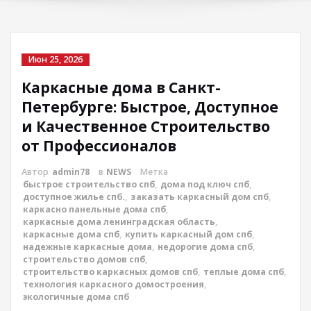
Июн 25, 2026
Каркасные дома в Санкт-
Петербурге: Быстрое, Доступное
и Качественное Строительство
от Профессионалов
Автор
admin78
в
NEWS
Метка
быстрое строительство спб
,
дома под ключ спб
,
доступное жилье спб.
,
заказать каркасный дом спб
,
каркасно панельные дома спб
,
каркасные дома ленинградская область
,
каркасные дома спб
,
купить каркасный дом спб
,
надежные каркасные дома
,
недорогие дома спб
,
строительство домов спб
,
строительство каркасных домов спб
,
теплые дома спб
,
технология каркасного домостроения
,
экологичные дома спб