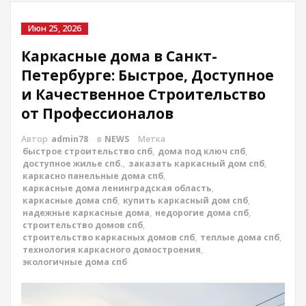
Июн 25, 2026
Каркасные дома в Санкт-
Петербурге: Быстрое, Доступное
и Качественное Строительство
от Профессионалов
Автор
admin78
в
NEWS
Метка
быстрое строительство спб
,
дома под ключ спб
,
доступное жилье спб.
,
заказать каркасный дом спб
,
каркасно панельные дома спб
,
каркасные дома ленинградская область
,
каркасные дома спб
,
купить каркасный дом спб
,
надежные каркасные дома
,
недорогие дома спб
,
строительство домов спб
,
строительство каркасных домов спб
,
теплые дома спб
,
технология каркасного домостроения
,
экологичные дома спб